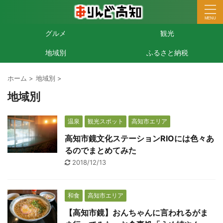
グルメ
観光
地域別
ふるさと納税
ホーム
>
地域別
>
地域別
温泉
観光スポット
高知市エリア
高知市鏡文化ステーションRIOには色々あ
るのでまとめてみた
2018/12/13
和食
高知市エリア
【高知市鏡】おんちゃんに言われるがま