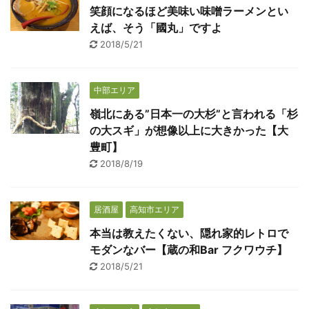
笑顔になるほど美味い味噌ラーメンとい
えば、そう「國丸」ですよ
2018/5/21
中部エリア
嶺北にある”日本一の大杉”と言われる「杉
の大スギ」が想像以上に大きかった【大
豊町】
2018/8/19
居酒屋
高知市エリア
本当は教えたくない、隠れ家的レトロで
モダンなバー【蔵の和Bar フクワウチ】
2018/5/21