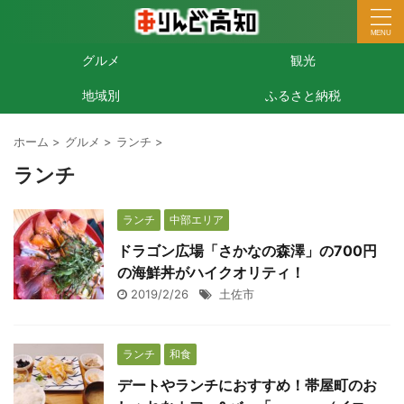
グルメ
観光
地域別
ふるさと納税
ホーム
>
グルメ
>
ランチ
>
ランチ
ランチ
中部エリア
ドラゴン広場「さかなの森澤」の700円
の海鮮丼がハイクオリティ！
2019/2/26
土佐市
ランチ
和食
デートやランチにおすすめ！帯屋町のお