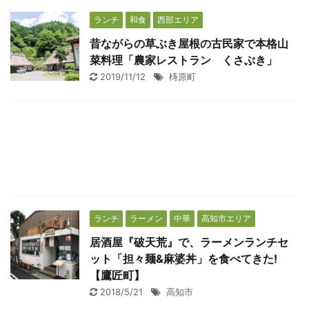
ランチ
和食
西部エリア
昔ながらの草ぶき屋根の古民家で本格山
菜料理「農家レストラン くさぶき」
2019/11/12
梼原町
ランチ
ラーメン
中華
高知市エリア
居酒屋『破天荒』で、ラーメンランチセ
ット「担々麺&麻婆丼」を食べてきた!
【鷹匠町】
2018/5/21
高知市