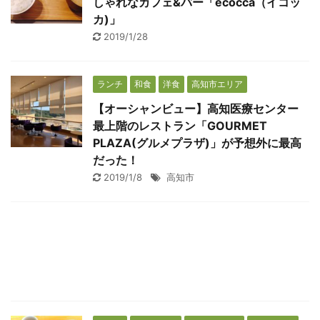
しゃれなカフェ&バー「ecocca（イコッ
カ)」
2019/1/28
ランチ
和食
洋食
高知市エリア
【オーシャンビュー】高知医療センター
最上階のレストラン「GOURMET
PLAZA(グルメプラザ)」が予想外に最高
だった！
2019/1/8
高知市