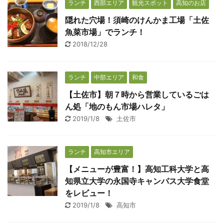
ランチ
西部エリア
観光スポット
高知のお店
隠れた穴場！須崎のけんかま工場「土佐
魚菜市場」でランチ！
2018/12/28
ランチ
中部エリア
和食
【土佐市】朝７時から営業しているごは
ん処「地のもん市場ハレタ」
2019/1/8
土佐市
ランチ
高知市エリア
【メニューが豊富！】高知工科大学と高
知県立大学の永国寺キャンパス大学食堂
をレビュー！
2019/1/8
高知市