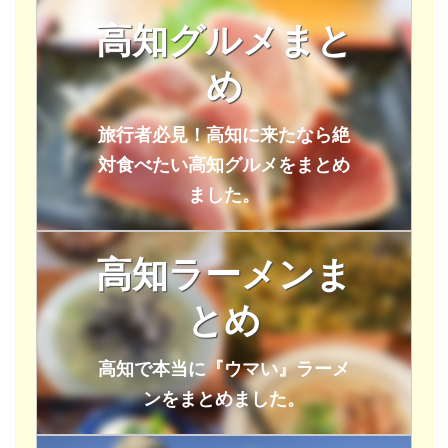
高知グルメまと
め
旅行者必見！高知に来たなら絶
対食べたい高知グルメをまとめ
ました。
高知ラーメンま
とめ
高知で本当に『ウマい』ラーメ
ンをまとめました。