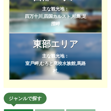
主な観光地：
四万十川,四国カルスト,柏島,足
摺岬
東部エリア
主な観光地：
室戸岬,むろと廃校水族館,馬路
村,
ジャンルで探す