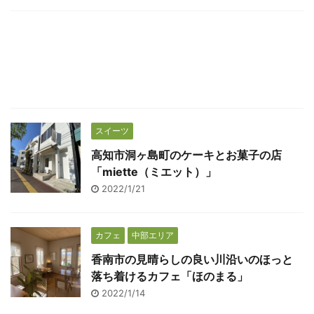
スイーツ
高知市洞ヶ島町のケーキとお菓子の店
「miette（ミエット）」
2022/1/21
カフェ
中部エリア
香南市の見晴らしの良い川沿いのほっと
落ち着けるカフェ「ほのまる」
2022/1/14