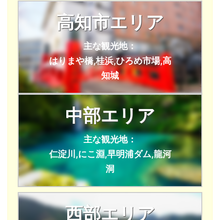
高知市エリア
主な観光地：
はりまや橋,桂浜,ひろめ市場,高
知城
中部エリア
主な観光地：
仁淀川,にこ淵,早明浦ダム,龍河
洞
西部エリア