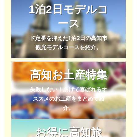
1泊2日モデルコ
ース
ド定番を抑えた1泊2日の高知市
観光モデルコースを紹介。
高知お土産特集
失敗しない！あげて喜ばれるオ
ススメのお土産をまとめて紹
介。
お得に高知旅