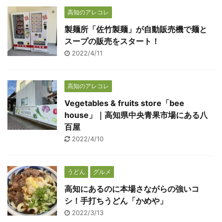
高知のアレコレ
製麺所「佐竹製麺」が自動販売機で麺と
スープの販売をスタート！
2022/4/11
高知のアレコレ
Vegetables & fruits store「bee
house」｜高知県中央青果市場にある八
百屋
2022/4/10
うどん
グルメ
高知にあるのに本場さながらの強いコ
シ！手打ちうどん「かめや」
2022/3/13