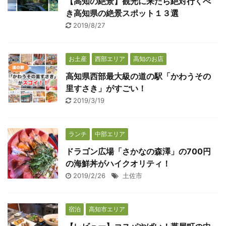
【高知の絶景】観光に来たら絶対行くべ
き高知県の絶景スポット１３選
2019/8/27
お土産
西部エリア
高知のお店
高知県西部最大級の道の駅「かわうその
里すさき」がすごい！
2019/3/19
ランチ
中部エリア
ドラゴン広場「さかなの森澤」の700円
の海鮮丼がハイクオリティ！
2019/2/26
土佐市
宿泊
高知市エリア