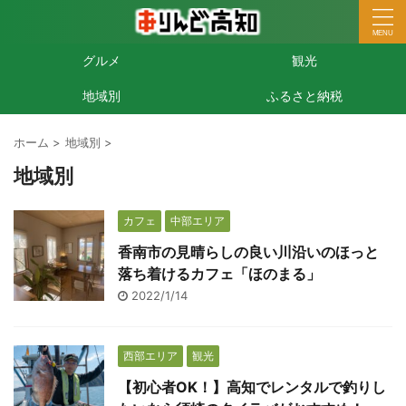
グルメ
観光
地域別
ふるさと納税
ホーム
>
地域別
>
地域別
カフェ
中部エリア
香南市の見晴らしの良い川沿いのほっと
落ち着けるカフェ「ほのまる」
2022/1/14
西部エリア
観光
【初心者OK！】高知でレンタルで釣りし