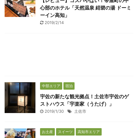
【レビュー】コスパやばい！帯屋町の中
心部のホテル「天然温泉 紺碧の湯 ドーミ
ーイン高知」
2019/2/14
中部エリア
宿泊
宇佐の新たな観光拠点！土佐市宇佐のゲ
ストハウス「宇楽家（うたげ）」
2019/1/30
土佐市
お土産
スイーツ
高知市エリア