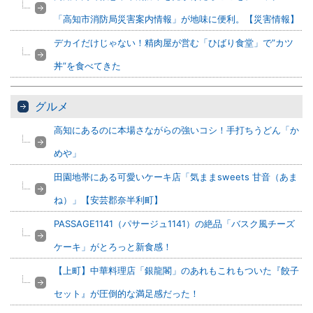
「高知市消防局災害案内情報」が地味に便利。【災害情報】
デカイだけじゃない！精肉屋が営む「ひばり食堂」で”カツ
丼”を食べてきた
グルメ
高知にあるのに本場さながらの強いコシ！手打ちうどん「か
めや」
田園地帯にある可愛いケーキ店「気ままsweets 甘音（あま
ね）」【安芸郡奈半利町】
PASSAGE1141（パサージュ1141）の絶品「バスク風チーズ
ケーキ」がとろっと新食感！
【上町】中華料理店「銀龍閣」のあれもこれもついた『餃子
セット』が圧倒的な満足感だった！