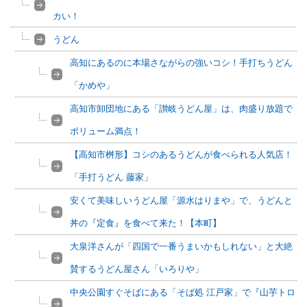
カい！
うどん
高知にあるのに本場さながらの強いコシ！手打ちうどん
「かめや」
高知市卸団地にある「讃岐うどん屋」は、肉盛り放題で
ボリューム満点！
【高知市桝形】コシのあるうどんが食べられる人気店！
「手打うどん 藤家」
安くて美味しいうどん屋「源水はりまや」で、うどんと
丼の『定食』を食べて来た！【本町】
大泉洋さんが「四国で一番うまいかもしれない」と大絶
賛するうどん屋さん「いろりや」
中央公園すぐそばにある「そば処 江戸家」で『山芋トロ