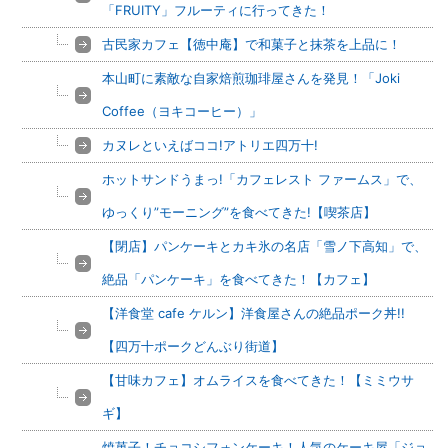
「FRUITY」フルーティに行ってきた！
古民家カフェ【徳中庵】で和菓子と抹茶を上品に！
本山町に素敵な自家焙煎珈琲屋さんを発見！「Joki
Coffee（ヨキコーヒー）」
カヌレといえばココ!アトリエ四万十!
ホットサンドうまっ!「カフェレスト ファームス」で、
ゆっくり”モーニング”を食べてきた!【喫茶店】
【閉店】パンケーキとカキ氷の名店「雪ノ下高知」で、
絶品「パンケーキ」を食べてきた！【カフェ】
【洋食堂 cafe ケルン】洋食屋さんの絶品ポーク丼!!
【四万十ポークどんぶり街道】
【甘味カフェ】オムライスを食べてきた！【ミミウサ
ギ】
焼菓子！チョコシフォンケーキ！人気のケーキ屋「ジョ