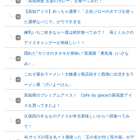
「高知県産 生姜のカレー」を食べてみた！
【高知アイス】めっちゃ濃厚！「土佐ジローのタマゴを使っ
た濃厚なバニラ」がウマすぎる
練乳いちご好きなら一度は絶対食べてみて！ 苺とミルクの
アイスキャンデーが美味しい！！
隠れた”カツオのタタキが美味い”居酒屋「勇魚海（いさな
み）」
これぞ屋台ラーメン！大橋通り商店街すぐ西側に出没するラ
ーメン屋「げいよーけん」
高知県のプレミアムアイス！ Cafe du glaceの新高梨アイ
スを買ってきたよ！
久保田のすもものアイスが本当美味しいから一回食べてみ
て！
4Lサイズの苺を丸々１個使った「王の名が付く苺大福」がデ