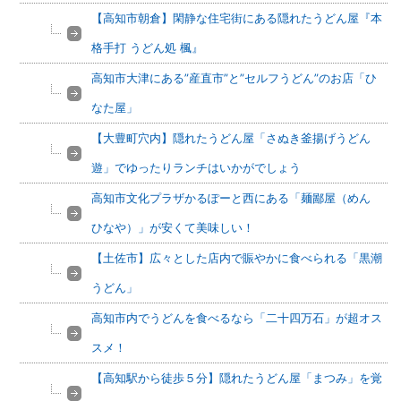
【高知市朝倉】閑静な住宅街にある隠れたうどん屋『本
格手打 うどん処 楓』
高知市大津にある”産直市”と”セルフうどん”のお店「ひ
なた屋」
【大豊町穴内】隠れたうどん屋「さぬき釜揚げうどん
遊」でゆったりランチはいかがでしょう
高知市文化プラザかるぽーと西にある「麺鄙屋（めん
ひなや）」が安くて美味しい！
【土佐市】広々とした店内で賑やかに食べられる「黒潮
うどん」
高知市内でうどんを食べるなら「二十四万石」が超オス
スメ！
【高知駅から徒歩５分】隠れたうどん屋「まつみ」を覚