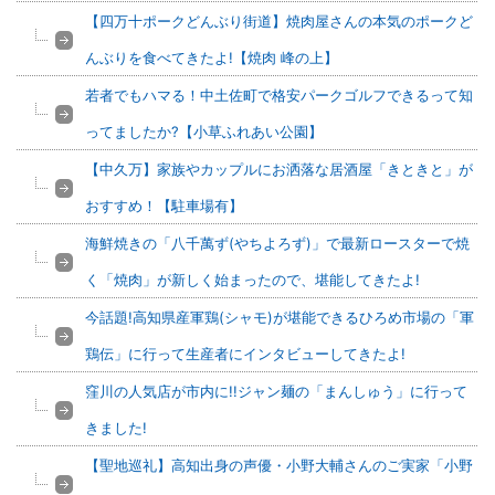
【四万十ポークどんぶり街道】焼肉屋さんの本気のポークど
んぶりを食べてきたよ!【焼肉 峰の上】
若者でもハマる！中土佐町で格安パークゴルフできるって知
ってましたか?【小草ふれあい公園】
【中久万】家族やカップルにお洒落な居酒屋「きときと」が
おすすめ！【駐車場有】
海鮮焼きの「八千萬ず(やちよろず)」で最新ロースターで焼
く「焼肉」が新しく始まったので、堪能してきたよ!
今話題!高知県産軍鶏(シャモ)が堪能できるひろめ市場の「軍
鶏伝」に行って生産者にインタビューしてきたよ!
窪川の人気店が市内に!!ジャン麺の「まんしゅう」に行って
きました!
【聖地巡礼】高知出身の声優・小野大輔さんのご実家「小野