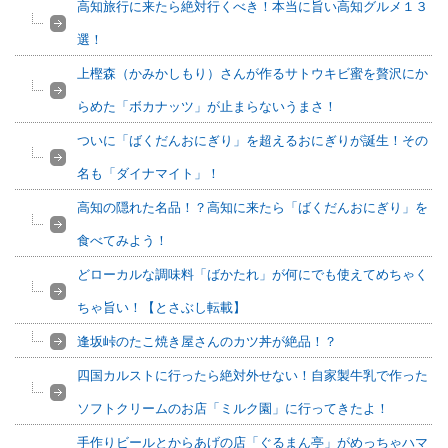
高知旅行に来たら絶対行くべき！本当に旨い高知グルメ１３
選！
上樫森（かみかしもり）さんが作るサトウキビ蜜を贅沢にか
らめた「ボカナッツ」が止まらないうまさ！
ついに「ばくだんおにぎり」を超えるおにぎりが誕生！その
名も「ダイナマイト」！
高知の隠れた名品！？高知に来たら「ばくだんおにぎり」を
食べてみよう！
どローカルな調味料「ばかたれ」が何にでも使えてめちゃく
ちゃ旨い！【とさぶし転載】
逢坂峠のたこ焼き屋さんのカツ丼が絶品！？
四国カルストに行ったら絶対外せない！自家製牛乳で作った
ソフトクリームのお店「ミルク園」に行ってきたよ！
手作りビールとからあげの店「ぐるまん亭」がめっちゃハマ