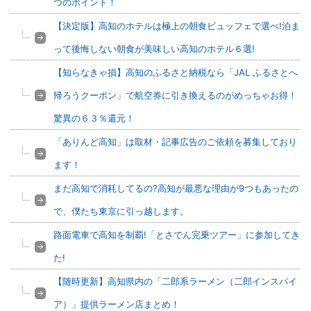
つのポイント！
【決定版】高知のホテルは極上の朝食ビュッフェで選べ!泊ま
って後悔しない朝食が美味しい高知のホテル６選!
【知らなきゃ損】高知のふるさと納税なら「JAL ふるさとへ
帰ろうクーポン」で航空券に引き換えるのがめっちゃお得！
驚異の６３％還元！
「ありんど高知」は取材・記事広告のご依頼を募集しており
ます！
まだ高知で消耗してるの?高知が最悪な理由が9つもあったの
で、僕たち東京に引っ越します。
路面電車で高知を制覇!「とさでん完乗ツアー」に参加してき
た!
【随時更新】高知県内の「二郎系ラーメン（二郎インスパイ
ア）」提供ラーメン店まとめ！