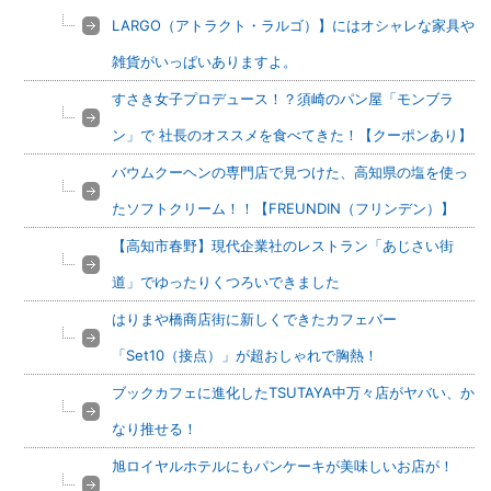
LARGO（アトラクト・ラルゴ）】にはオシャレな家具や
雑貨がいっぱいありますよ。
すさき女子プロデュース！？須崎のパン屋「モンブラ
ン」で 社長のオススメを食べてきた！【クーポンあり】
バウムクーヘンの専門店で見つけた、高知県の塩を使っ
たソフトクリーム！！【FREUNDIN（フリンデン）】
【高知市春野】現代企業社のレストラン「あじさい街
道」でゆったりくつろいできました
はりまや橋商店街に新しくできたカフェバー
「Set10（接点）」が超おしゃれで胸熱！
ブックカフェに進化したTSUTAYA中万々店がヤバい、か
なり推せる！
旭ロイヤルホテルにもパンケーキが美味しいお店が！