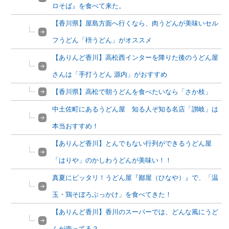
ロそば』を食べて来た。
【香川県】屋島方面へ行くなら、肉うどんが美味いセル
フうどん「枡うどん」がオススメ
【ありんど香川】高松西インターを降りた後のうどん屋
さんは「手打うどん 源内」がおすすめ
【香川県】高松で朝うどんを食べたいなら「さか枝」
中土佐町にあるうどん屋 知る人ぞ知る名店「讃岐」は
本当おすすめ！
【ありんど香川】とんでもない行列ができるうどん屋
「はりや」のかしわうどんが美味い！！
真夏にピッタリ！うどん屋『鄙屋（ひなや）』で、「温
玉・鶏そぼろぶっかけ」を食べてきた！
【ありんど香川】香川のスーパーでは、どんな風にうど
んが売ってる？