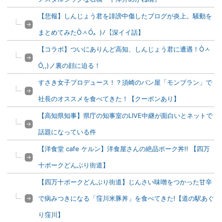
【悲報】しんじょう君を誹謗中傷したブログが炎上。騒動を
まとめてみたÒㅅÓ。)ﾉ【深イイ話】
【コラボ】ついにありんど高知、しんじょう君に遭遇！Òㅅ
Ó,,)ノ裏の顔に迫る！
すさき女子プロデュース！？須崎のパン屋「モンブラン」で
社長のオススメを食べてきた！【クーポンあり】
【高知県知事】県庁の知事室のLIVE中継が面白いとネットで
話題になっている件
【洋食堂 cafe ケルン】洋食屋さんの絶品ポーク丼!! 【四万
十ポークどんぶり街道】
【四万十ポークどんぶり街道】じんさい味噌をつかった甘辛
で病みつきになる「窪川米豚丼」を食べてきた!【道の駅あぐ
り窪川】