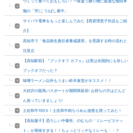
つくって食べておもしろい！一味違う贈り物に最適な畑田本
舗の「芳(こう)ばし最中」
サイバラ電車をもっと楽しんでみた【西原理恵子作品もご紹
介】
高知市で「食品衛生責任者養成講習」を受講する時の流れと
注意点
【高知駅前】『ブックオフ カフェ』は実は全国的にも珍しい
ブックオフだった？
味噌ラーメン以外もうまい鈴木食堂がオススメ！！
大好評の龍馬パスポートが期間再延長! お持ちの方はどんど
ん使っていきましょう!
土佐和牛100％！土佐和牛肉ちりめん佃煮を買ってみた！
【高知菓子】恐ろしい中毒性、のむらの「ミレービスケッ
ト」が美味すぎる！！ちょっとリッチなミレーも・・？