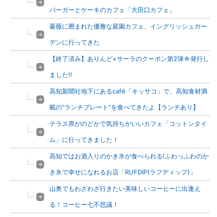
バーガーとケーキのカフェ「大田口カフェ」
薔薇に囲まれた優雅な庭園カフェ、イングリッシュガー
デンに行ってきた
【終了済み】ありんど×サーラのクーポン第2弾☆発行し
ました!!
高知新聞社地下にあるcafé「キッサコ」で、高知食材満
載の"ランチプレート"を食べてきたよ【ランチあり】
テラス席がのどかで気持ちがいいカフェ「コットンタイ
ム」に行ってきました！
高知ではお酒入りのかき氷が食べられる!ふわっふわのか
き氷で幸せになれるお店「RUFDIP(ラフディップ)」
山奥でもわざわざ行きたい美味しいコーヒーに出逢え
る！コーヒー七不思議！