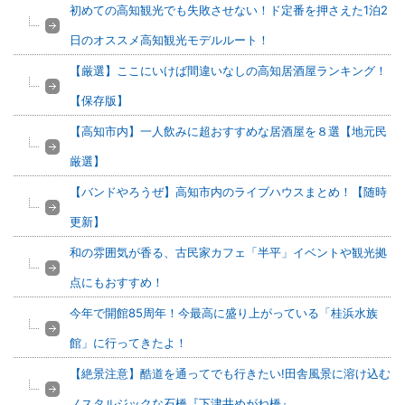
初めての高知観光でも失敗させない！ド定番を押さえた1泊2
日のオススメ高知観光モデルルート！
【厳選】ここにいけば間違いなしの高知居酒屋ランキング！
【保存版】
【高知市内】一人飲みに超おすすめな居酒屋を８選【地元民
厳選】
【バンドやろうぜ】高知市内のライブハウスまとめ！【随時
更新】
和の雰囲気が香る、古民家カフェ「半平」イベントや観光拠
点にもおすすめ！
今年で開館85周年！今最高に盛り上がっている「桂浜水族
館」に行ってきたよ！
【絶景注意】酷道を通ってでも行きたい!田舎風景に溶け込む
ノスタルジックな石橋『下津井めがね橋』