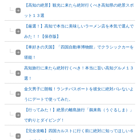
【高知の絶景】観光に来たら絶対行くべき高知県の絶景スポ
ット１３選
【厳選！】高知で本当に美味しいラーメン店を本気で選んで
みた！！【保存版】
【車好きの天国】「四国自動車博物館」でクラシックカーを
堪能！
高知旅行に来たら絶対行くべき！本当に旨い高知グルメ１３
選！
金欠男子に朗報！ランチパスポートを彼女に絶対バレないよ
うにデートで使ってみた。
【行ってみた！】絶景の離島旅行「鵜来島（うぐるしま）」
で釣りとダイビング！
【完全攻略】四国カルストに行く前に絶対に知ってほしい６