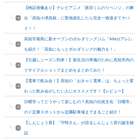
【検証画像あり】テレビアニメ「政宗くんのリベンジ」の舞
台「高知小津高校」に聖地巡礼したら完全一致過ぎてヤバ
イ！！
高知市葛島に新オープンのボルダリングジム『Allez(アレ)』
を紹介！「高知にもっとボルダリングの魅力を！」
【引越しシーズン到来！】新生活の準備のために高知市内の
リサイクルショップまとめをまとめてみた！
【電車で飲み会！】高知の「おきゃく電車」は、ちょっと変
わった飲み会がしたい人にオススメです！【レビュー】
日曜市ってどうやって楽しむの？高知の伝統文化「日曜市」
のド定番スポットから近隣駐車場までまるごと紹介！
【しんじょう君】「守時さん」が語るしんじょう君の誕生秘
話