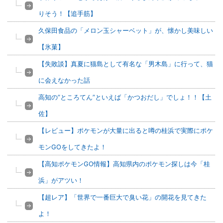
りそう！【追手筋】
久保田食品の「メロン玉シャーベット」が、懐かし美味しい
【氷菓】
【失敗談】真夏に猫島として有名な「男木島」に行って、猫
に会えなかった話
高知の”ところてん”といえば「かつおだし」でしょ！！【土
佐】
【レビュー】ポケモンが大量に出ると噂の桂浜で実際にポケ
モンGOをしてきたよ！
【高知ポケモンGO情報】高知県内のポケモン探しは今「桂
浜」がアツい！
【超レア】「世界で一番巨大で臭い花」の開花を見てきた
よ！