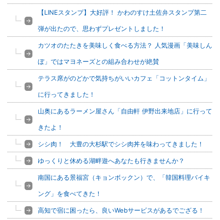
【LINEスタンプ】大好評！ かわのすけ土佐弁スタンプ第二
弾が出たので、思わずプレゼントしました！
カツオのたたきを美味しく食べる方法？ 人気漫画「美味しん
ぼ」ではマヨネーズとの組み合わせが絶賛
テラス席がのどかで気持ちがいいカフェ「コットンタイム」
に行ってきました！
山奥にあるラーメン屋さん「自由軒 伊野出来地店」に行って
きたよ！
シシ肉！ 大豊の大杉駅でシシ肉丼を味わってきました！
ゆっくりと休める湖畔遊へあなたも行きませんか？
南国にある景福宮（キョンボックン）で、「韓国料理バイキ
ング」を食べてきた！
高知で宿に困ったら、良いWebサービスがあるでござる！