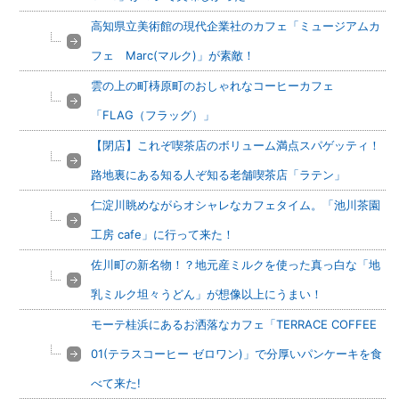
高知県立美術館の現代企業社のカフェ「ミュージアムカ
フェ Marc(マルク)」が素敵！
雲の上の町梼原町のおしゃれなコーヒーカフェ
「FLAG（フラッグ）」
【閉店】これぞ喫茶店のボリューム満点スパゲッティ！
路地裏にある知る人ぞ知る老舗喫茶店「ラテン」
仁淀川眺めながらオシャレなカフェタイム。「池川茶園
工房 cafe」に行って来た！
佐川町の新名物！？地元産ミルクを使った真っ白な「地
乳ミルク坦々うどん」が想像以上にうまい！
モーテ桂浜にあるお洒落なカフェ「TERRACE COFFEE
01(テラスコーヒー ゼロワン)」で分厚いパンケーキを食
べて来た!