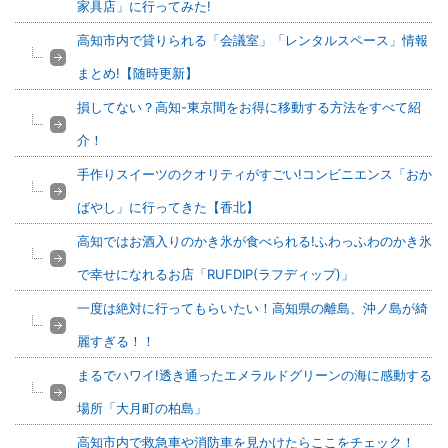
家具店」に行ってみた!
高知市内で貸りられる「会議室」「レンタルスペース」情報
まとめ!【随時更新】
損してない？高知-東京間をお得に移動する方法をすべて紹
介！
手作りスイーツのクオリティがすごい!コンビニエンス「おか
ばやし」に行ってきた【香北】
高知ではお酒入りのかき氷が食べられる!ふわっふわのかき氷
で幸せになれるお店「RUFDIP(ラフディップ)」
一度は絶対に行ってもらいたい！高知県の離島、沖ノ島が綺
麗すぎる！！
まるでハワイ!透き通ったエメラルドグリーンの海に感動する
場所「大月町の柏島」
高知市内で救急車や消防車を見かけたらここをチェック！