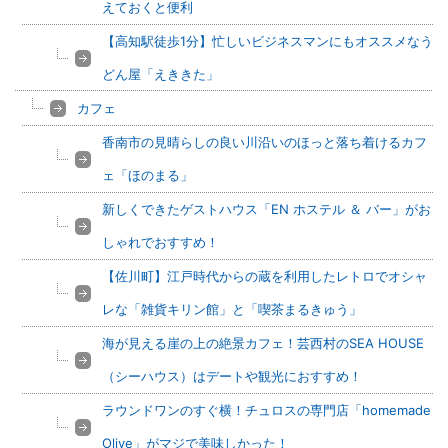
えておくと便利
【高知駅徒歩1分】忙しいビジネスマンにもオススメなう
どん屋「えききた」
カフェ
香南市の見晴らしの良い川沿いのほっと落ち着けるカフ
ェ「ほのまる」
新しくできたゲストハウス「EN ホステル ＆ バー」がお
しゃれでおすすめ！
【佐川町】江戸時代からの蔵を利用したレトロでオシャ
レな「雑貨キリン館」と「喫茶まるきゅう」
海が見える崖の上の絶景カフェ！芸西村のSEA HOUSE
（シーハウス）はデートや観光におすすめ！
ラウンドワンのすぐ横！チュロスの専門店「homemade
Olive」がマジで美味しかった！