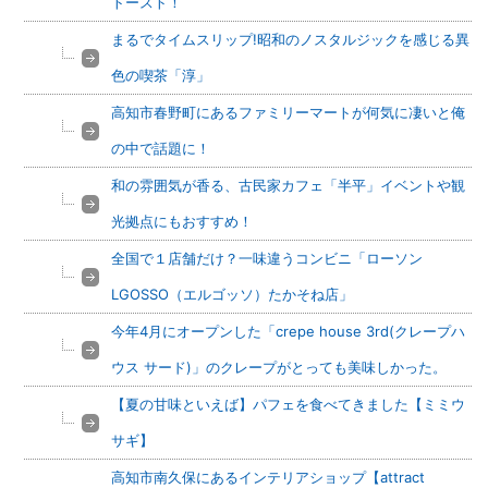
トースト！
まるでタイムスリップ!昭和のノスタルジックを感じる異
色の喫茶「淳」
高知市春野町にあるファミリーマートが何気に凄いと俺
の中で話題に！
和の雰囲気が香る、古民家カフェ「半平」イベントや観
光拠点にもおすすめ！
全国で１店舗だけ？一味違うコンビニ「ローソン
LGOSSO（エルゴッソ）たかそね店」
今年4月にオープンした「crepe house 3rd(クレープハ
ウス サード)」のクレープがとっても美味しかった。
【夏の甘味といえば】パフェを食べてきました【ミミウ
サギ】
高知市南久保にあるインテリアショップ【attract