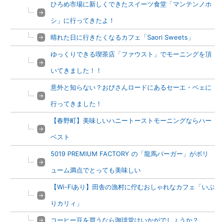
ひろめ市場に新しくできたスイーツ食堂「マンテンノホ
シ」に行ってきたよ！
晴れた日に行きたくなるカフェ「Saori Sweets」
ゆっくりできる喫茶店「ファウスト」でモーニングを頂
いてきました！！
意外と知らない？おびさんロードにあるセーエ・ペェに
行ってきました！
【春野町】美味しいハニートーストモーニングならハー
ベスト
5019 PREMIUM FACTORY の「龍馬バーガー」がボリ
ューム満点でとっても美味しい
【Wi-Fiあり】田舎の漁村に佇むおしゃれなカフェ「いぶ
りカリィ」
コーヒー豆を買うなら珈琲堂はいかがでしょうか？