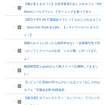
【海が見えるカフェ】土佐市新居のおしゃれカフェ『Niil
Mare(ニールマーレ)』でモーニングを食べてきた
【四万十市】Wi-Fi電源ありでとってもおしゃれなカフェ
「deux Ami Style & Cafe」【ノマドワーカーにオスス
メ！】
四国カルストに行ったら絶対外せない！自家製牛乳で作
ったソフトクリームのお店「ミルク園」に行ってきた
よ！
梅原晴雲堂とgramさんで秋スイーツを満喫してきまし
た！
【レビュー】高知の芋けんぴといえばココ！おしゃれな
カフェ「芋屋金次郎 卸団地店」
【南川添】カフェレストラン「カンフーレ」でフレンチ