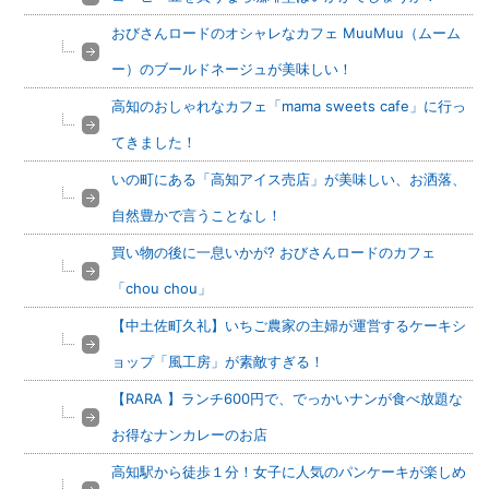
おびさんロードのオシャレなカフェ MuuMuu（ムーム
ー）のブールドネージュが美味しい！
高知のおしゃれなカフェ「mama sweets cafe」に行っ
てきました！
いの町にある「高知アイス売店」が美味しい、お洒落、
自然豊かで言うことなし！
買い物の後に一息いかが? おびさんロードのカフェ
「chou chou」
【中土佐町久礼】いちご農家の主婦が運営するケーキシ
ョップ「風工房」が素敵すぎる！
【RARA 】ランチ600円で、でっかいナンが食べ放題な
お得なナンカレーのお店
高知駅から徒歩１分！女子に人気のパンケーキが楽しめ