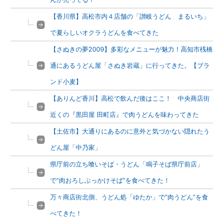
【香川県】高松市内４店舗の「讃岐うどん まるいち」
で夏らしいオクラうどんを食べてきた
【さぬきの夢2009】多彩なメニューが魅力！高知市桟橋
通にあるうどん屋「さぬき岩蔵」に行ってきた。【ブラ
ンド小麦】
【ありんど香川】高松で飲んだ後はここ！ 中央商店街
近くの『黒田屋 田町店』で肉うどんを味わってきた
【土佐市】大通りにあるのに意外と気づかない隠れたう
どん屋「中乃家」
県庁前の立ち喰いそば・うどん「鳴子そば県庁前店」
で”肉おろしぶっかけそば”を食べてきた！
万々商店街北側、うどん処「ゆたか」で”肉うどん”を食
べてきた！