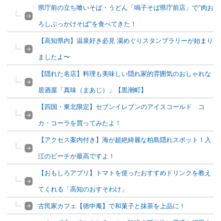
県庁前の立ち喰いそば・うどん「鳴子そば県庁前店」で”肉お
ろしぶっかけそば”を食べてきた！
【高知県内】温泉好き必見 湯めぐりスタンプラリーが始まり
ましたよ〜
【隠れた名店】料理も美味しい隠れ家的雰囲気のおしゃれな
居酒屋「真味（まあじ）」【黒潮町】
【四国・東北限定】セブンイレブンのアイスコールド コ
カ・コーラを買ってみたよ！
【アクセス案内付き】海が超絶綺麗な柏島隠れスポット！入
江のビーチが最高ですよ！
【おもしろアプリ】トマトを使ったおすすめドリンクを教え
てくれる「高知のおすそわけ」
古民家カフェ【徳中庵】で和菓子と抹茶を上品に！