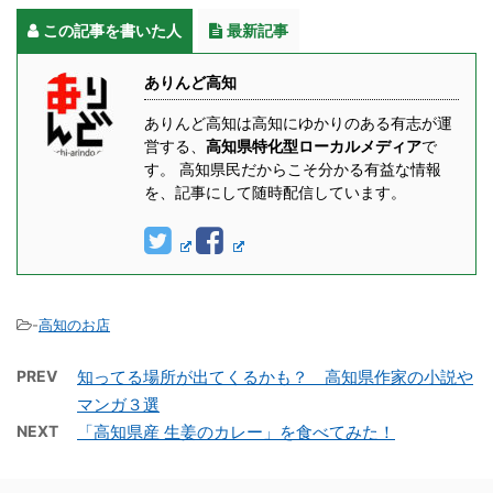
この記事を書いた人
最新記事
ありんど高知
ありんど高知は高知にゆかりのある有志が運
営する、
高知県特化型ローカルメディア
で
す。 高知県民だからこそ分かる有益な情報
を、記事にして随時配信しています。
-
高知のお店
PREV
知ってる場所が出てくるかも？ 高知県作家の小説や
マンガ３選
NEXT
「高知県産 生姜のカレー」を食べてみた！