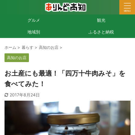
グルメ
観光
地域別
ふるさと納税
ホーム
>
暮らす
>
高知のお店
>
高知のお店
お土産にも最適！「四万十牛肉みそ」を
食べてみた！
2017年8月24日