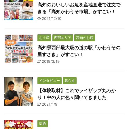
高知のおいしいお魚を産地直送で注文で
きる「高知かわうそ市場」がすごい！
2021/12/10
お土産
西部エリア
高知のお店
高知県西部最大級の道の駅「かわうその
里すさき」がすごい！
2019/3/19
インタビュー
暮らす
【体験取材】これでライザップ丸わか
り！中の人に色々聞いてきました
2021/1/9
節約