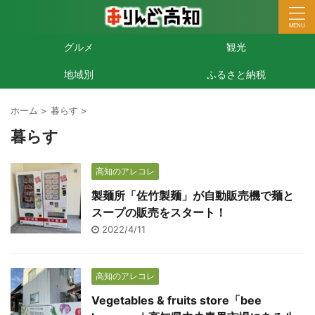
グルメ
観光
地域別
ふるさと納税
ホーム
>
暮らす
>
暮らす
高知のアレコレ
製麺所「佐竹製麺」が自動販売機で麺と
スープの販売をスタート！
2022/4/11
高知のアレコレ
Vegetables & fruits store「bee