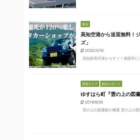
観光
高知空港から送迎無料！
ズ」
2020/3/16
高知龍馬空港からすぐ！南国市にジ
西部エリア
観光スポット
ゆすはら町『雲の上の図
2019/9/26
雲の上の図書館の概要 雲の上の図書