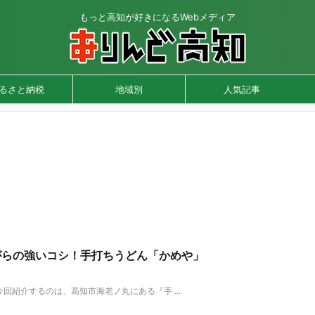
もっと高知が好きになるWebメディア
るさと納税
地域別
人気記事
がらの強いコシ！手打ちうどん「かめや」
紹介するのは、高知市海老ノ丸にある『手 ...