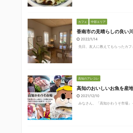
カフェ
中部エリア
香南市の見晴らしの良い
2022/1/14
先日、友人に教えてもらったカフェが
高知のアレコレ
高知のおいしいお魚を産
2021/12/10
みなさん、「高知かわうそ市場」って