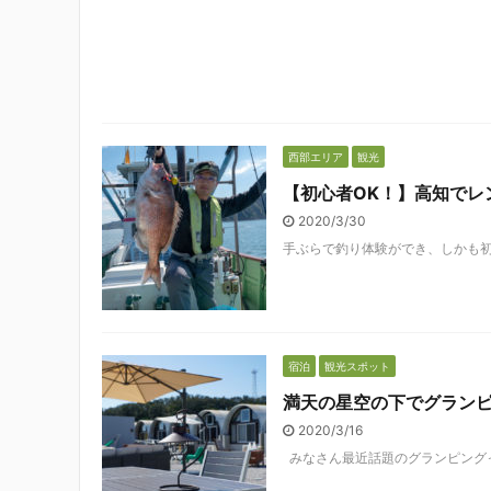
西部エリア
観光
【初心者OK！】高知でレ
2020/3/30
手ぶらで釣り体験ができ、しかも初心
宿泊
観光スポット
満天の星空の下でグランピン
2020/3/16
みなさん最近話題のグランピングって