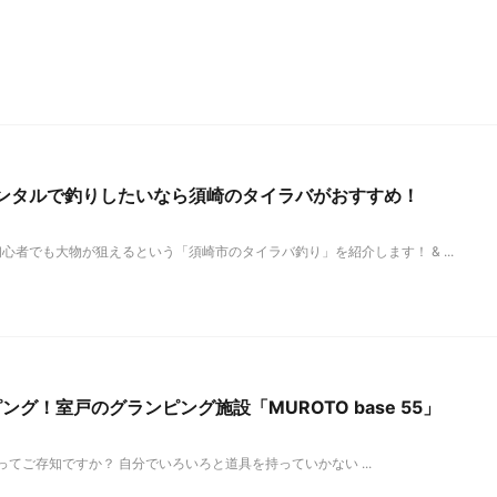
ンタルで釣りしたいなら須崎のタイラバがおすすめ！
者でも大物が狙えるという「須崎市のタイラバ釣り」を紹介します！ & ...
グ！室戸のグランピング施設「MUROTO base 55」
ご存知ですか？ 自分でいろいろと道具を持っていかない ...