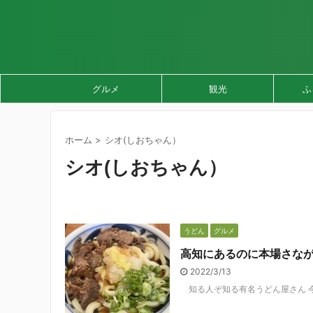
グルメ
観光
ふ
ホーム
>
シオ(しおちゃん）
シオ(しおちゃん）
うどん
グルメ
高知にあるのに本場さな
2022/3/13
知る人ぞ知る有名うどん屋さん 今回