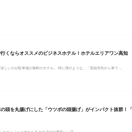
で行くならオススメのビジネスホテル！ホテルエリアワン高知
しいのが駐車場が無料のホテル。 特に僕のような、「高知市街から車で ...
ボの頭を丸揚げにした「ウツボの頭揚げ」がインパクト抜群！
コ！「ハイボール & カラアゲの美味しい店」 ...