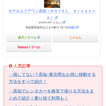
ホテルエリアワン高知（ＨＯＴＥＬ Ａｒｅａｏｎ
ｅ）
posted with
トマレバ
高知県高知市はりまや町3-18-10
[地図]
楽天トラベル
じゃらん
Yahoo!トラベル
人気記事
・損してない？高知-東京間をお得に移動する
方法をすべて紹介！
・高知でレンタカーを格安で借りる方法をま
とめて紹介！乗り捨て利用も！