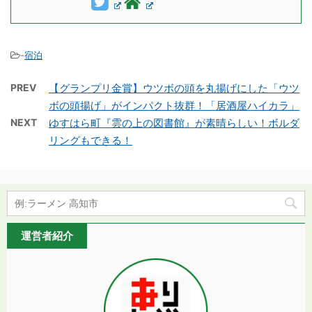
-
宿泊
PREV
【グランプリ金賞】ウツボの頭を丸揚げにした「ウツ
ボの頭揚げ」がインパクト抜群！「居酒屋ハイカラ」
NEXT
ゆすはら町『雲の上の図書館』が素晴らしい！ボルダ
リングもできる！
運営者紹介