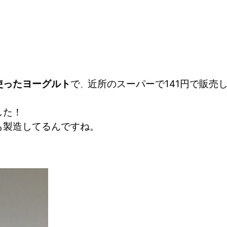
使ったヨーグルト
で
近所のスーパーで141円で販売
、
した！
も製造してるんですね。