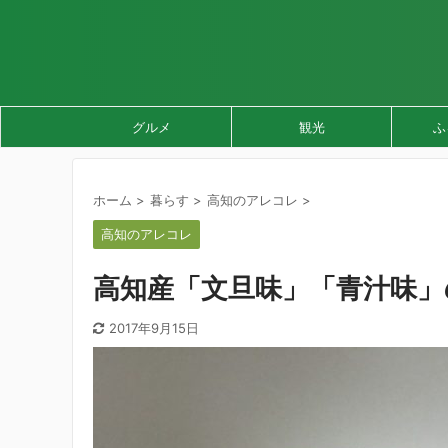
グルメ
観光
ふ
ホーム
>
暮らす
>
高知のアレコレ
>
高知のアレコレ
高知産「文旦味」「青汁味
2017年9月15日