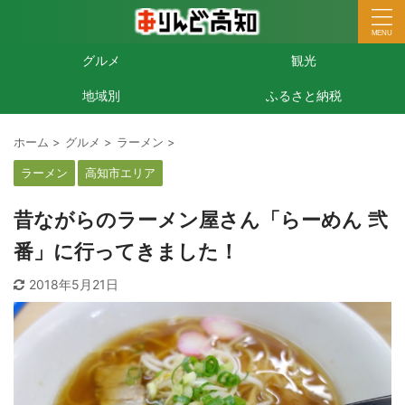
グルメ
観光
地域別
ふるさと納税
ホーム
>
グルメ
>
ラーメン
>
ラーメン
高知市エリア
昔ながらのラーメン屋さん「らーめん 弐
番」に行ってきました！
2018年5月21日