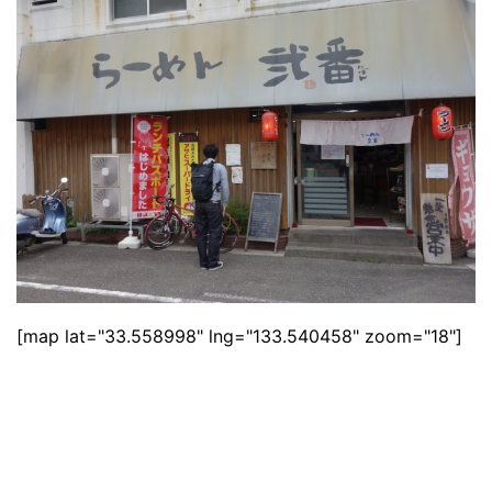
[map lat="33.558998" lng="133.540458" zoom="18"]