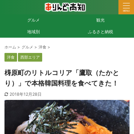
グルメ
観光
地域別
ふるさと納税
ホーム
>
グルメ
>
洋食
>
洋食
西部エリア
梼原町のリトルコリア「鷹取（たかと
り）」で本格韓国料理を食べてきた！
2018年12月28日