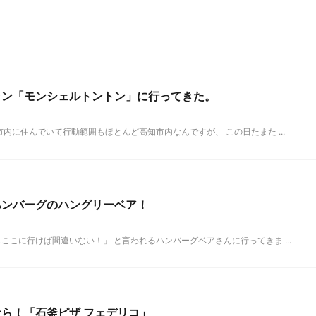
ラン「モンシェルトントン」に行ってきた。
内に住んでいて行動範囲もほとんど高知市内なんですが、 この日たまた ...
ハンバーグのハングリーベア！
こに行けば間違いない！」 と言われるハンバーグベアさんに行ってきま ...
ら！「石釜ピザ フェデリコ」