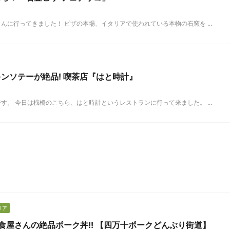
に行ってきました！ ピザの本場、イタリアで使われている本物の石窯を ...
ンソテーが絶品! 喫茶店『はと時計』
。 今日は桟橋のこちら、はと時計というレストランに行って来ました。 ...
リア
】洋食屋さんの絶品ポーク丼!! 【四万十ポークどんぶり街道】