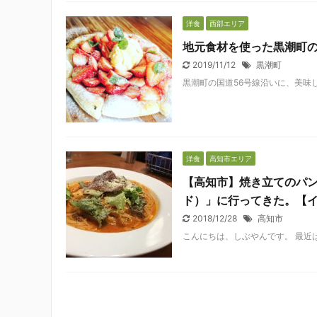
洋食
西部エリア
地元食材を使った黒潮町の絶品
2019/11/12
黒潮町
黒潮町の国道56号線沿いに、美味し
洋食
高知市エリア
【高知市】焼き立てのパンが
ド）」に行ってきた。【
2018/12/28
高知市
こんにちは、しぶやんです。 最近は