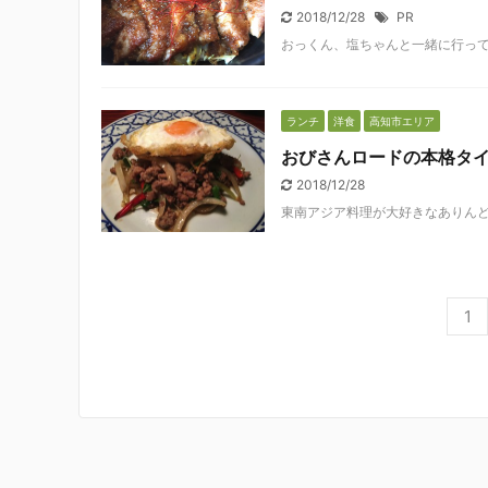
2018/12/28
PR
おっくん、塩ちゃんと一緒に行ってき
ランチ
洋食
高知市エリア
おびさんロードの本格タイ料理
2018/12/28
東南アジア料理が大好きなありんど高
1