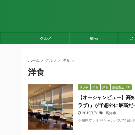
グルメ
観光
ふ
ホーム
>
グルメ
>
洋食
>
洋食
ランチ
和食
洋食
高知市エリア
【オーシャンビュー】高知医
ラザ)」が予想外に最高だ
2019/1/8
高知市
高知県立大学池キャンパスで1日用