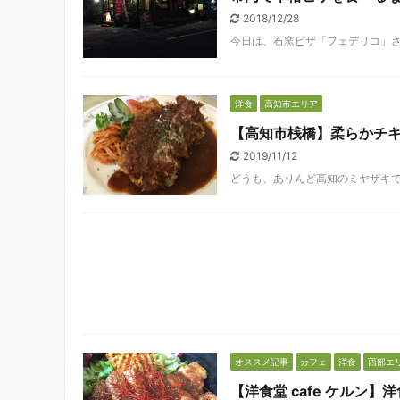
2018/12/28
今日は、石窯ピザ「フェデリコ」さん
洋食
高知市エリア
【高知市桟橋】柔らかチキ
2019/11/12
どうも、ありんど高知のミヤザキです
オススメ記事
カフェ
洋食
西部エ
【洋食堂 cafe ケルン