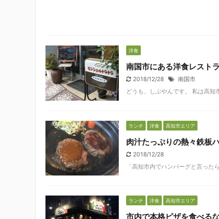
洋食
南国市にある洋食レスト
2018/12/28
南国市
どうも、しぶやんです。 私は高知市
ランチ
洋食
高知市エリア
肉汁たっぷりの熱々鉄板
2018/12/28
「高知市内でハンバーグと言ったらこ
ランチ
洋食
高知市エリア
市内で本格ピザを食べるな