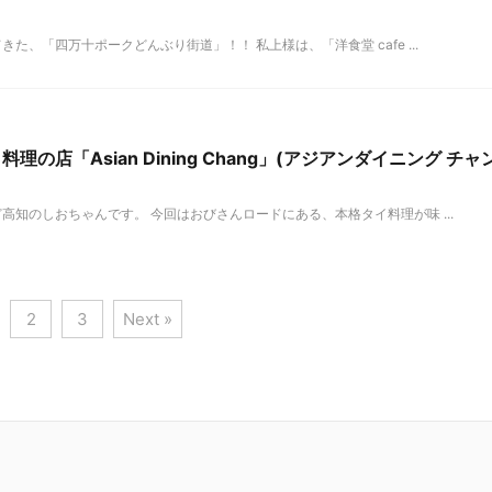
た、「四万十ポークどんぶり街道」！！ 私上様は、「洋食堂 cafe ...
の店「Asian Dining Chang」(アジアンダイニング チャ
知のしおちゃんです。 今回はおびさんロードにある、本格タイ料理が味 ...
2
3
Next »