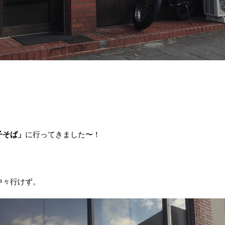
子そば」
に行ってきました〜！
中々行けず。