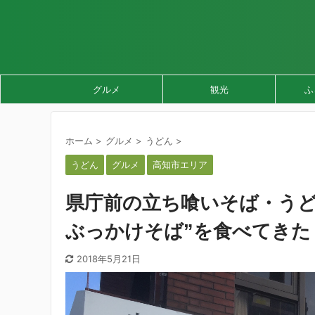
グルメ
観光
ふ
ホーム
>
グルメ
>
うどん
>
うどん
グルメ
高知市エリア
県庁前の立ち喰いそば・うど
ぶっかけそば”を食べてきた
2018年5月21日