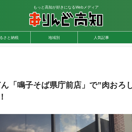
もっと高知が好きになるWebメディア
るさと納税
地域別
人気記事
ん「鳴子そば県庁前店」で”肉おろ
！