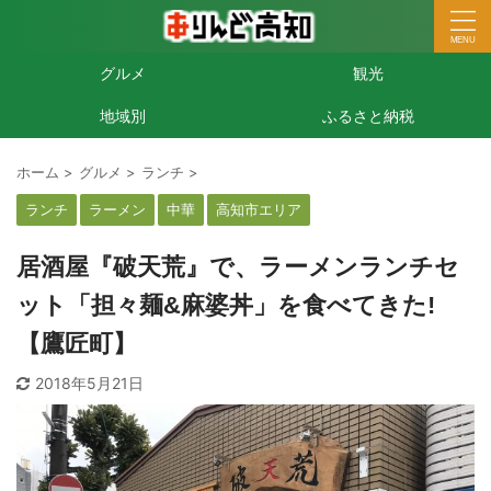
グルメ
観光
地域別
ふるさと納税
ホーム
>
グルメ
>
ランチ
>
ランチ
ラーメン
中華
高知市エリア
居酒屋『破天荒』で、ラーメンランチセ
ット「担々麺&麻婆丼」を食べてきた!
【鷹匠町】
2018年5月21日