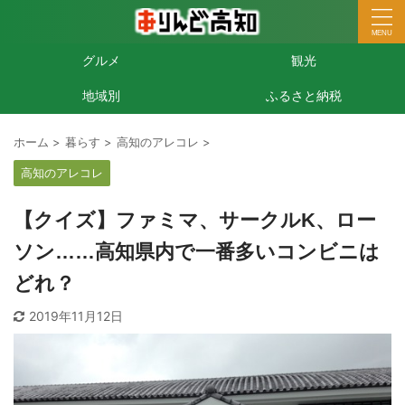
グルメ
観光
地域別
ふるさと納税
ホーム
>
暮らす
>
高知のアレコレ
>
高知のアレコレ
【クイズ】ファミマ、サークルK、ロー
ソン……高知県内で一番多いコンビニは
どれ？
2019年11月12日