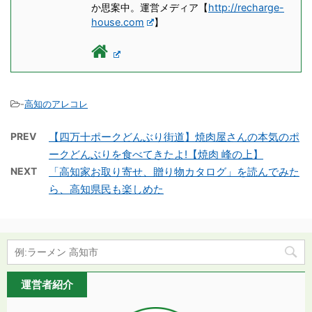
か思案中。運営メディア【
http://recharge-
house.com
】
-
高知のアレコレ
PREV
【四万十ポークどんぶり街道】焼肉屋さんの本気のポ
ークどんぶりを食べてきたよ!【焼肉 峰の上】
NEXT
「高知家お取り寄せ、贈り物カタログ」を読んでみた
ら、高知県民も楽しめた
運営者紹介