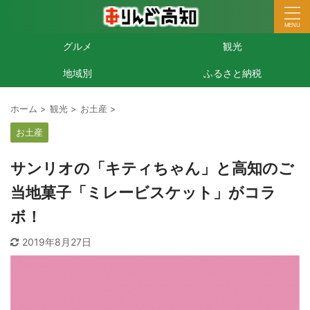
グルメ
観光
地域別
ふるさと納税
ホーム
>
観光
>
お土産
>
お土産
サンリオの「キティちゃん」と高知のご
当地菓子「ミレービスケット」がコラ
ボ！
2019年8月27日