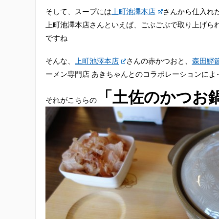
そして、スープには
上町池澤本店
さんから仕入れ
上町池澤本店さんといえば、ごぶごぶで取り上げら
ですね
そんな、
上町池澤本店
さんの赤かつおと、
森田鰹
ーメン専門店 あきちゃんとのコラボレーションによ
「土佐のかつお
それがこちらの