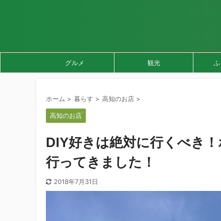
グルメ
観光
ふ
ホーム
>
暮らす
>
高知のお店
>
高知のお店
DIY好きは絶対に行くべき
行ってきました！
2018年7月31日