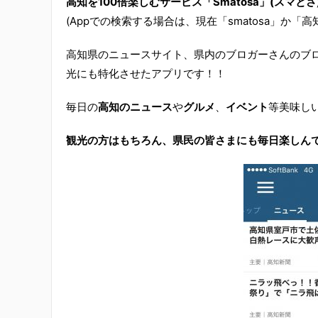
高知を100倍楽しむサービス「Smatosa」(スマと
(Appでの検索する場合は、現在「smatosa」か
高知県のニュースサイト、県内のブロガーさんのブ
光にも特化させたアプリです！！
毎日の
高知のニュース
や
グルメ
、
イベント
等美味し
観光の方はもちろん、県民の皆さまにも毎日楽しん