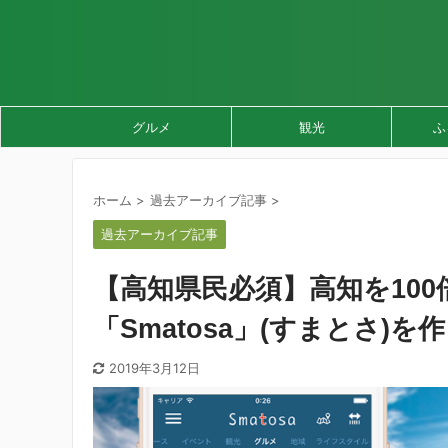
グルメ
観光
ふ
ホーム
>
過去アーカイブ記事
>
過去アーカイブ記事
【高知県民必須】高知を100
「Smatosa」(すまとさ)を作
2019年3月12日