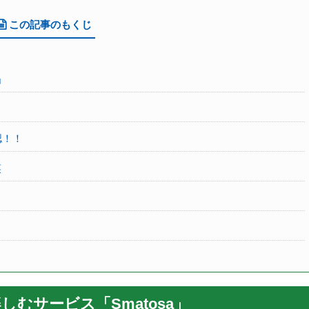
この記事のもくじ
」
認！！
笑
楽しむサービス「Smatosa」