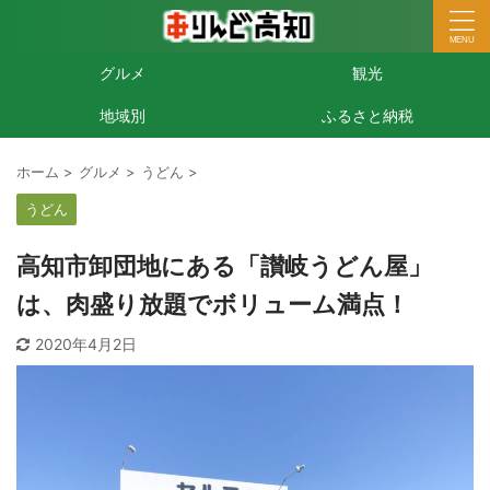
グルメ
観光
地域別
ふるさと納税
ホーム
>
グルメ
>
うどん
>
うどん
高知市卸団地にある「讃岐うどん屋」
は、肉盛り放題でボリューム満点！
2020年4月2日