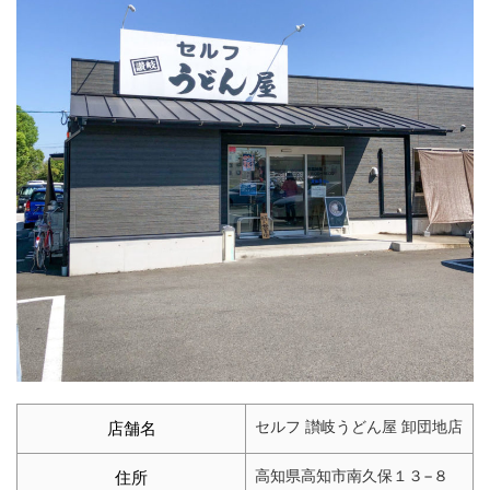
セルフ 讃岐うどん屋 卸団地店
店舗名
高知県高知市南久保１３−８
住所