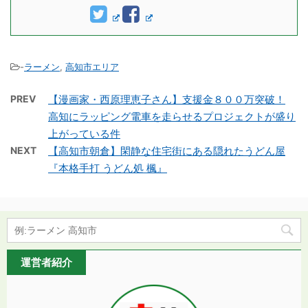
-
ラーメン
,
高知市エリア
PREV
【漫画家・西原理恵子さん】支援金８００万突破！
高知にラッピング電車を走らせるプロジェクトが盛り
上がっている件
NEXT
【高知市朝倉】閑静な住宅街にある隠れたうどん屋
『本格手打 うどん処 楓』
運営者紹介