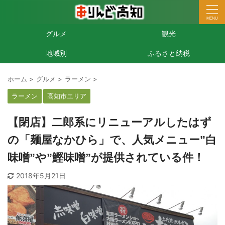
グルメ
観光
地域別
ふるさと納税
ホーム
>
グルメ
>
ラーメン
>
ラーメン
高知市エリア
【閉店】二郎系にリニューアルしたはず
の「麺屋なかひら」で、人気メニュー”白
味噌”や”鰹味噌”が提供されている件！
2018年5月21日