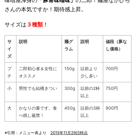
味噌屋渾身の
「豚骨味噌味」
の二郎！麺屋なかひら
さんの本気ですか！期待感上昇。
サイズは
３種類
！
サ
説明
麺グ
説明
値段（豚な
イ
ラム
し価格）
ズ
プ
二郎初心者＆女性に
150g
以前より
700円
チ
オススメ
少し多い
小
男性でも結構きつい
300g
以前の2杯
750円
以上
大
かなりの量です。食
450g
以前の3杯
900円
べ残し厳禁！
以上
※引用：メニュー表より
2015年11月29日時点