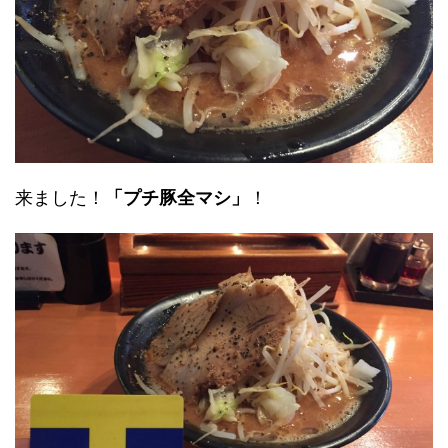
来ました！
「プチ豚全マシ」
！