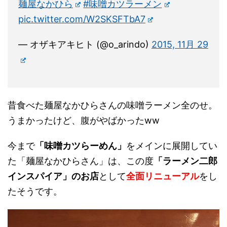
麺屋なかひら
#味噌カツラーメン
pic.twitter.com/W2SKSFTbA7
— オザキアキヒト (@o_arindo)
2015, 11月 29
昔食べた麺屋なかひらさんの味噌ラーメン全のせ。
うまかったけど、腹がやばかったww
今まで
「味噌カツらーめん」
をメインに展開してい
た「麺屋なかひらさん」は、この度
「ラーメン二郎
インスパイア」のお店
として
全面リニューアル
をし
たそうです。