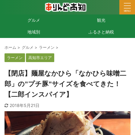
グルメ
観光
地域別
ふるさと納税
ホーム
>
グルメ
>
ラーメン
>
ラーメン
高知市エリア
【閉店】麺屋なかひら「なかひら味噌二
郎」の”プチ豚”サイズを食べてきた！
【二郎インスパイア】
2018年5月21日