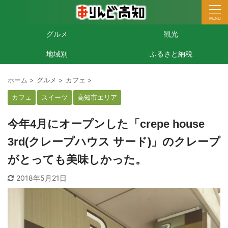
グルメ
観光
地域別
ふるさと納税
ホーム
>
グルメ
>
カフェ
>
カフェ
スイーツ
高知市エリア
今年4月にオープンした「crepe house
3rd(クレープハウス サード)」のクレープ
がとっても美味しかった。
2018年5月21日