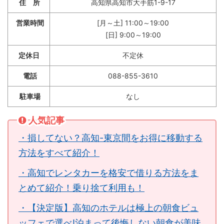
住 所
高知県高知市大手筋1-9-17
営業時間
[月～土] 11:00～19:00
[日] 9:00～19:00
定休日
不定休
電話
088-855-3610
駐車場
なし
人気記事
・損してない？高知-東京間をお得に移動する
方法をすべて紹介！
・高知でレンタカーを格安で借りる方法をま
とめて紹介！乗り捨て利用も！
・【決定版】高知のホテルは極上の朝食ビュ
ッフェで選べ!泊まって後悔しない朝食が美味