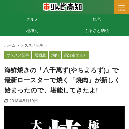
グルメ
観光
地域別
ふるさと納税
ホーム
>
オススメ記事
>
オススメ記事
居酒屋
焼肉
高知市エリア
海鮮焼きの「八千萬ず(やちよろず)」で
最新ロースターで焼く「焼肉」が新しく
始まったので、堪能してきたよ!
2018年8月19日