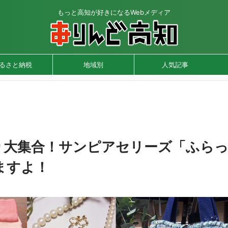
もっと高知が好きになるWebメディア
るさと納税
地域別
人気記事
作り大集合！サンピアセリーズ「ふら
れますよ！