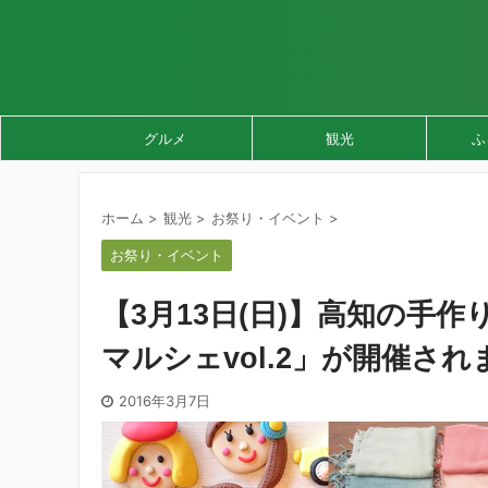
グルメ
観光
ふ
ホーム
>
観光
>
お祭り・イベント
>
お祭り・イベント
【3月13日(日)】高知の手
マルシェvol.2」が開催さ
2016年3月7日