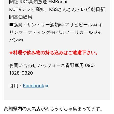
聞社 RKC高知放送 FMKochi
KUTVテレビ高知、KSSさんさんテレビ 朝日新
聞高知総局
■協賛：サントリー酒類㈱ アサヒビール㈱ キ
リンマーケティング㈱ ペルノーリカールジャ
パン㈱
※料理や飲み物の持ち込みはご遠慮下さい。
お問い合わせ バッフォーネ青野摩周 090-
1328-9320
引用：
Facebook
高知県内の人気店がめちゃくちゃ集まってます。