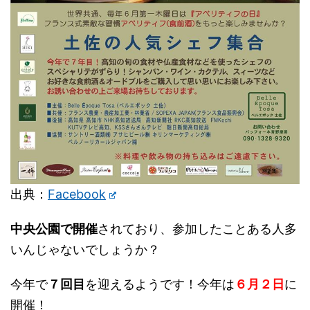
出典：
Facebook
中央公園で開催
されており、参加したことある人多
いんじゃないでしょうか？
今年で
７回目
を迎えるようです！今年は
６月２日
に
開催！