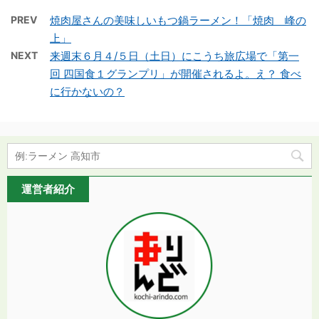
PREV
焼肉屋さんの美味しいもつ鍋ラーメン！「焼肉 峰の
上」
NEXT
来週末６月４/５日（土日）にこうち旅広場で「第一
回 四国食１グランプリ」が開催されるよ。え？ 食べ
に行かないの？
運営者紹介