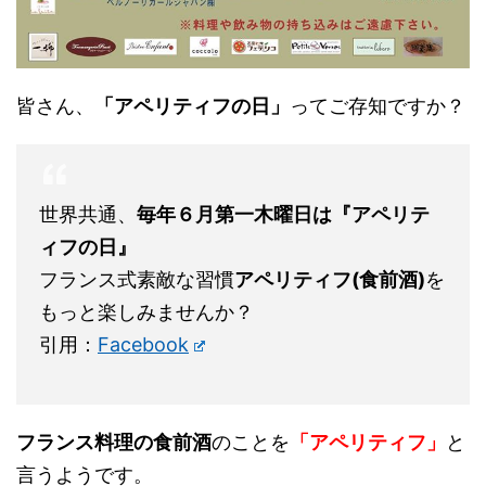
皆さん、
「アペリティフの日」
ってご存知ですか？
世界共通、
毎年６月第一木曜日は『アペリテ
ィフの日』
フランス式素敵な習慣
アペリティフ(食前酒)
を
もっと楽しみませんか？
引用：
Facebook
フランス料理の食前酒
のことを
「アペリティフ」
と
言うようです。