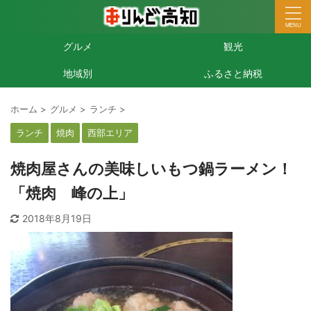
グルメ
観光
地域別
ふるさと納税
ホーム
>
グルメ
>
ランチ
>
ランチ
焼肉
西部エリア
焼肉屋さんの美味しいもつ鍋ラーメン！
「焼肉 峰の上」
2018年8月19日