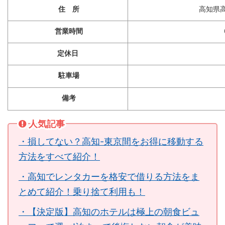
住 所
高知県
営業時間
定休日
駐車場
備考
人気記事
・損してない？高知-東京間をお得に移動する
方法をすべて紹介！
・高知でレンタカーを格安で借りる方法をま
とめて紹介！乗り捨て利用も！
・【決定版】高知のホテルは極上の朝食ビュ