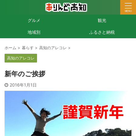
グルメ
観光
地域別
ふるさと納税
ホーム
>
暮らす
>
高知のアレコレ
>
高知のアレコレ
新年のご挨拶
2016年1月1日