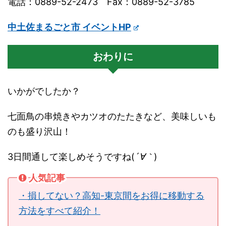
電話：0889-52-2473 Fax：0889-52-3785
中土佐まるごと市 イベントHP
おわりに
いかがでしたか？
七面鳥の串焼きやカツオのたたきなど、美味しいも
のも盛り沢山！
3日間通して楽しめそうですね(
´∀｀
)
人気記事
・損してない？高知-東京間をお得に移動する
方法をすべて紹介！