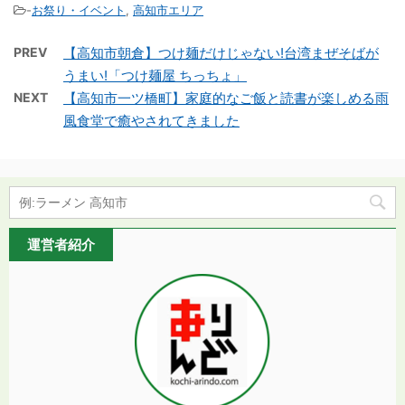
-
お祭り・イベント
,
高知市エリア
PREV
【高知市朝倉】つけ麺だけじゃない!台湾まぜそばが
うまい!「つけ麺屋 ちっちょ」
NEXT
【高知市一ツ橋町】家庭的なご飯と読書が楽しめる雨
風食堂で癒やされてきました
運営者紹介