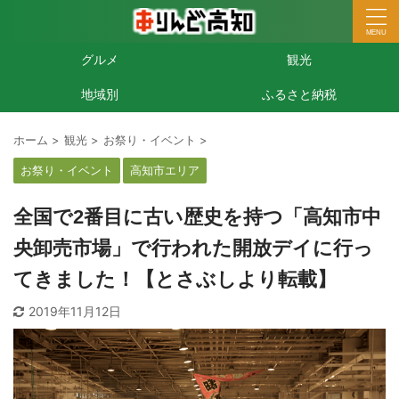
グルメ
観光
地域別
ふるさと納税
ホーム
>
観光
>
お祭り・イベント
>
お祭り・イベント
高知市エリア
全国で2番目に古い歴史を持つ「高知市中
央卸売市場」で行われた開放デイに行っ
てきました！【とさぶしより転載】
2019年11月12日