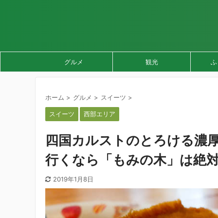
グルメ
観光
ふ
ホーム
>
グルメ
>
スイーツ
>
スイーツ
西部エリア
四国カルストのとろける濃
行くなら「もみの木」は絶
2019年1月8日