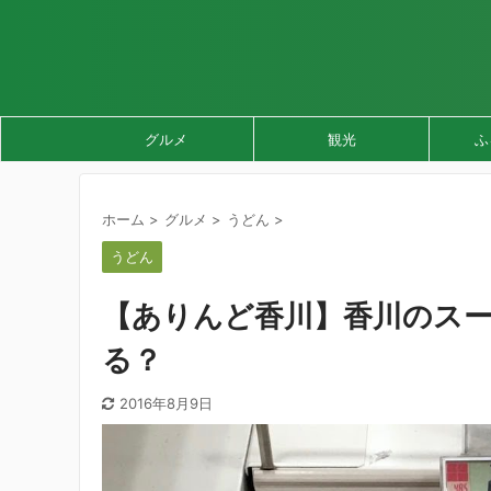
グルメ
観光
ふ
ホーム
>
グルメ
>
うどん
>
うどん
【ありんど香川】香川のス
る？
2016年8月9日