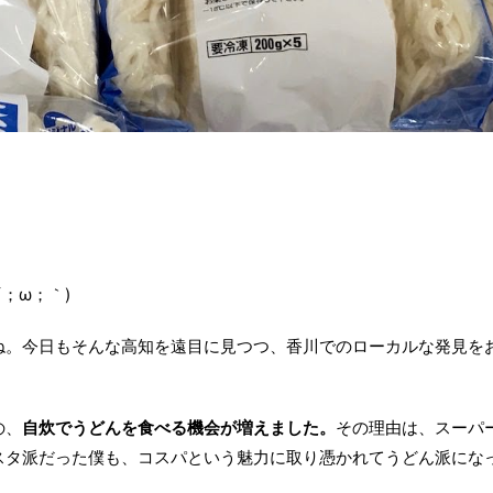
；ω；｀)
ね。今日もそんな高知を遠目に見つつ、香川でのローカルな発見を
の、
自炊でうどんを食べる機会が増えました。
その理由は、スーパ
スタ派だった僕も、コスパという魅力に取り憑かれてうどん派にな