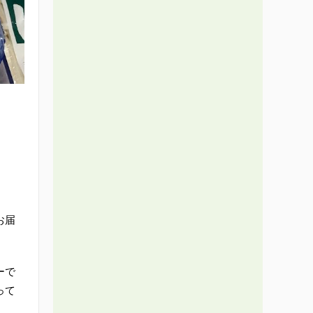
お届
ーで
って