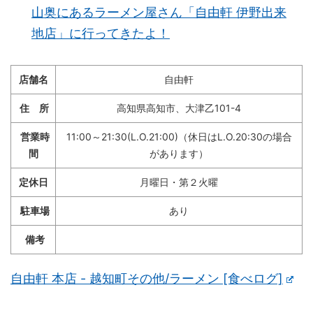
山奥にあるラーメン屋さん「自由軒 伊野出来
地店」に行ってきたよ！
店舗名
自由軒
住 所
高知県高知市、大津乙101-4
営業時
11:00～21:30(L.O.21:00)（休日はL.O.20:30の場合
間
があります）
定休日
月曜日・第２火曜
駐車場
あり
備考
自由軒 本店 - 越知町その他/ラーメン [食べログ]