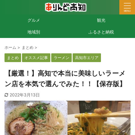
グルメ
観光
地域別
ふるさと納税
ホーム
>
まとめ
>
まとめ
オススメ記事
ラーメン
高知市エリア
【厳選！】高知で本当に美味しいラーメ
ン店を本気で選んでみた！！【保存版】
2022年3月13日