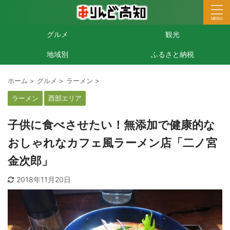
グルメ
観光
地域別
ふるさと納税
ホーム
>
グルメ
>
ラーメン
>
ラーメン
西部エリア
子供に食べさせたい！無添加で健康的な
おしゃれなカフェ風ラーメン店「二ノ宮
金次郎」
2018年11月20日