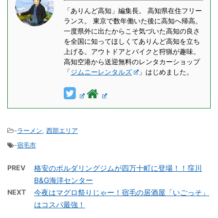
「ありんど高知」編集長。 高知県在住フリー
ランス。 東京で数年働いた後に高知へ帰高。
一度県外に出たからこそ気づいた高知の良さ
を全国に知ってほしくてありんど高知を立ち
上げる。アウトドアとバイクと狩猟が趣味。
高知空港から送迎無料のレンタカーショップ
「
ジムニーレンタルズ
」はじめました。
-
ラーメン
,
西部エリア
-
宿毛市
PREV
格安のボルダリングジムが四万十町に登場！！窪川
B&G海洋センター
NEXT
今夜はマグロ祭りじゃー！宿毛の居酒屋「いごっそ」
はコスパ最強！