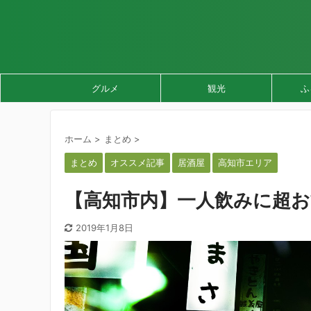
グルメ
観光
ふ
ホーム
>
まとめ
>
まとめ
オススメ記事
居酒屋
高知市エリア
【高知市内】一人飲みに超お
2019年1月8日