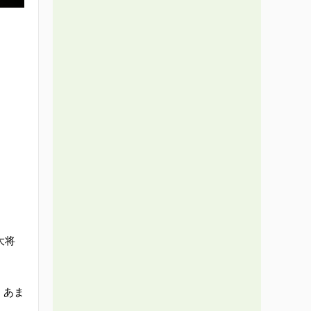
大将
、あま