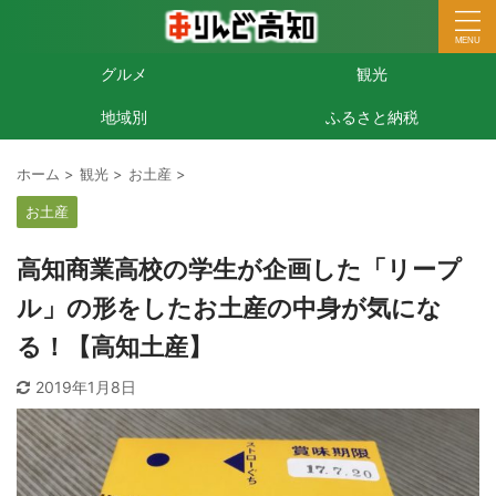
グルメ
観光
地域別
ふるさと納税
ホーム
>
観光
>
お土産
>
お土産
高知商業高校の学生が企画した「リープ
ル」の形をしたお土産の中身が気にな
る！【高知土産】
2019年1月8日