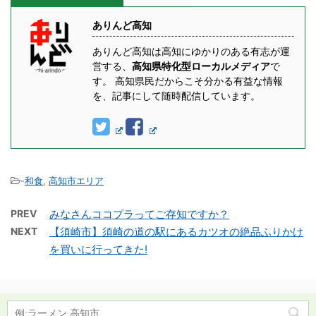
ありんど高知
ありんど高知は高知にゆかりのある有志が運
営する、
高知県特化型ローカルメディア
で
す。 高知県民だからこそ分かる有益な情報
を、記事にして随時配信しています。
-
和食
,
高知市エリア
PREV
みなさんココプラってご存知ですか？
NEXT
【須崎市】須崎の道の駅にあるカツオの絶品ふりかけ
を買いに行ってきた!