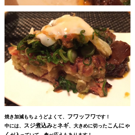
フワッフワ
焼き加減もちょうどよくて、
です！
スジ煮込み
ネギ
こんにゃ
中には、
と
、大きめに切った
く
が入っていて、食べ応えもあります！