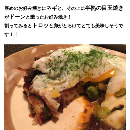
ネギ
半熟の目玉焼き
厚めのお好み焼きに
と、その上に
ドーン
が
と乗ったお好み焼き！
トロッ
割ってみると
と卵がとろけてとても美味しそうで
す！！