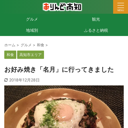
グルメ
観光
地域別
ふるさと納税
ホーム
>
グルメ
>
和食
>
和食
高知市エリア
お好み焼き「名月」に行ってきました
2018年12月28日