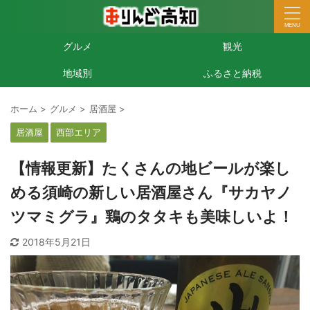
グルメ
観光
地域別
ふるさと納税
ホーム
>
グルメ
>
居酒屋
>
居酒屋
西部エリア
【情報更新】たくさんの地ビールが楽し
める須崎の新しい居酒屋さん『サカヤノ
ツマミグラ』鶏のタタキも美味しいよ！
2018年5月21日