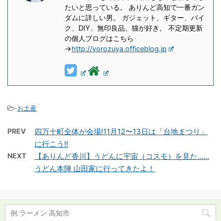
たいと思っている。 ありんど高知で一番ガン
ダムに詳しい男。 ガジェット、ギター、バイ
ク、DIY、無印良品、猫が好き。 不定期更新
の個人ブログはこちら
→
http://yorozuya.officeblog.jp
-
お土産
PREV
四万十町全体が会場!11月12〜13日は「台地まつり」
に行こう!!
NEXT
【ありんど香川】うどんに宇宙（コスモ）を見た……
うどん本陣 山田家に行ってきたよ！