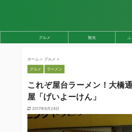
グルメ
観光
ふ
ホーム
>
グルメ
>
グルメ
ラーメン
これぞ屋台ラーメン！大橋
屋「げいよーけん」
2017年8月24日