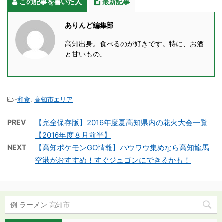
この記事を書いた人
最新記事
ありんど編集部
高知出身。食べるのが好きです。特に、お酒
と甘いもの。
-
和食
,
高知市エリア
PREV
【完全保存版】2016年度夏高知県内の花火大会一覧
【2016年度８月前半】
NEXT
【高知ポケモンGO情報】パウワウ集めなら高知龍馬
空港がおすすめ！すぐジュゴンにできるかも！