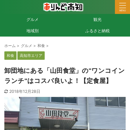
グルメ
観光
地域別
ふるさと納税
ホーム
>
グルメ
>
和食
>
和食
高知市エリア
卸団地にある「山田食堂」の"ワンコイン
ランチ"はコスパ良いよ！【定食屋】
2018年12月28日