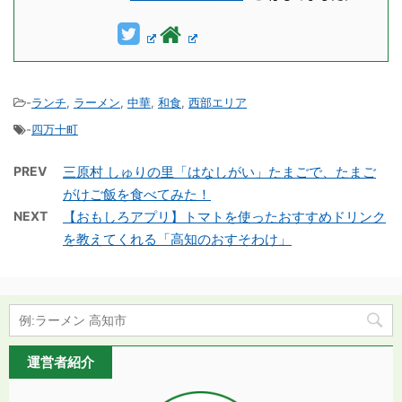
-
ランチ
,
ラーメン
,
中華
,
和食
,
西部エリア
-
四万十町
PREV
三原村 しゅりの里「はなしがい」たまごで、たまご
がけご飯を食べてみた！
NEXT
【おもしろアプリ】トマトを使ったおすすめドリンク
を教えてくれる「高知のおすそわけ」
運営者紹介