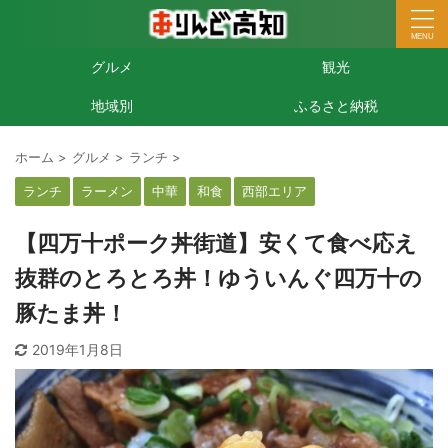
グルメ
観光
地域別
ふるさと納税
ホーム
>
グルメ
>
ランチ
>
ランチ
ラーメン
中華
和食
西部エリア
【四万十ポーク丼街道】安くて食べ応え
抜群のとろとろ丼！ゆういんぐ四万十の
豚たま丼！
2019年1月8日