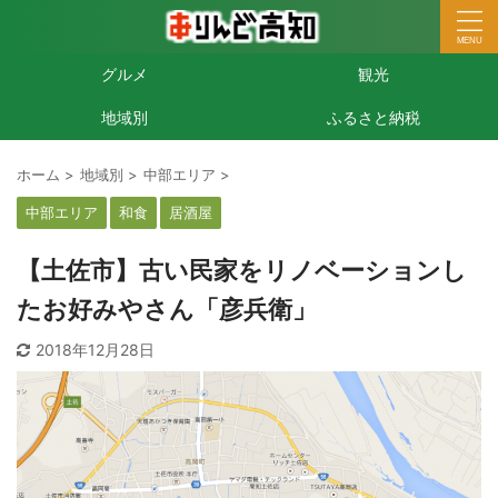
グルメ
観光
地域別
ふるさと納税
ホーム
>
地域別
>
中部エリア
>
中部エリア
和食
居酒屋
【土佐市】古い民家をリノベーションし
たお好みやさん「彦兵衛」
2018年12月28日