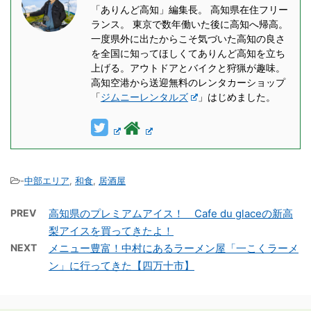
「ありんど高知」編集長。 高知県在住フリー
ランス。 東京で数年働いた後に高知へ帰高。
一度県外に出たからこそ気づいた高知の良さ
を全国に知ってほしくてありんど高知を立ち
上げる。アウトドアとバイクと狩猟が趣味。
高知空港から送迎無料のレンタカーショップ
「
ジムニーレンタルズ
」はじめました。
-
中部エリア
,
和食
,
居酒屋
PREV
高知県のプレミアムアイス！ Cafe du glaceの新高
梨アイスを買ってきたよ！
NEXT
メニュー豊富！中村にあるラーメン屋「一こくラーメ
ン」に行ってきた【四万十市】