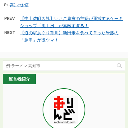
-
高知のお店
PREV
【中土佐町久礼】いちご農家の主婦が運営するケーキ
ショップ「風工房」が素敵すぎる！
NEXT
【道の駅あぐり窪川】新田米を食べて育った米豚の
「豚串」が激ウマ！
運営者紹介