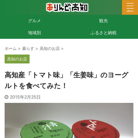
グルメ
観光
地域別
ふるさと納税
ホーム
>
暮らす
>
高知のお店
>
高知のお店
高知産「トマト味」「生姜味」のヨーグ
ルトを食べてみた！
2015年2月25日