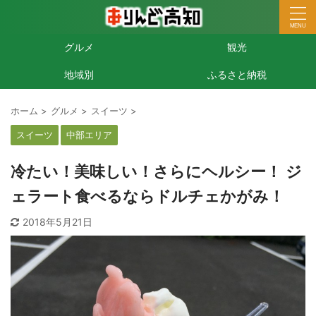
グルメ
観光
地域別
ふるさと納税
ホーム
>
グルメ
>
スイーツ
>
スイーツ
中部エリア
冷たい！美味しい！さらにヘルシー！ ジ
ェラート食べるならドルチェかがみ！
2018年5月21日