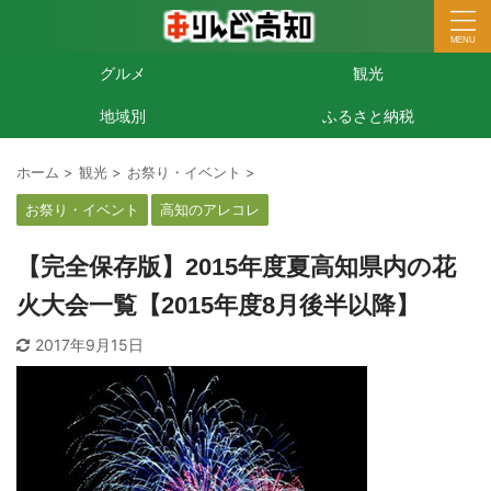
グルメ
観光
地域別
ふるさと納税
ホーム
>
観光
>
お祭り・イベント
>
お祭り・イベント
高知のアレコレ
【完全保存版】2015年度夏高知県内の花
火大会一覧【2015年度8月後半以降】
2017年9月15日