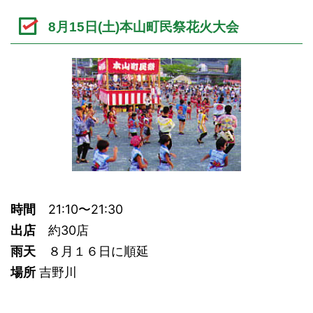
8月15日(土)本山町民祭花火大会
時間
21:10〜21:30
出店
約30店
雨天
８月１６日に順延
場所
吉野川