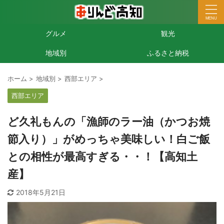
グルメ
観光
地域別
ふるさと納税
ホーム
>
地域別
>
西部エリア
>
西部エリア
ど久礼もんの「漁師のラー油（かつお焼
節入り）」がめっちゃ美味しい！白ご飯
との相性が最高すぎる・・！【高知土
産】
2018年5月21日