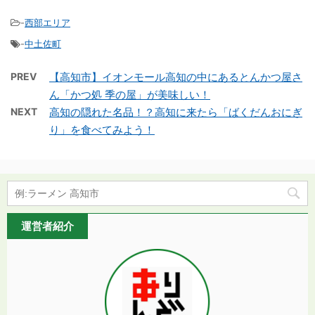
-
西部エリア
-
中土佐町
PREV
【高知市】イオンモール高知の中にあるとんかつ屋さ
ん「かつ処 季の屋」が美味しい！
NEXT
高知の隠れた名品！？高知に来たら「ばくだんおにぎ
り」を食べてみよう！
運営者紹介