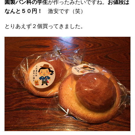
園製パン科
の学生
が作ったみたいですね。
お値段は
なんと５０円！
激安です（笑）
とりあえず２個買ってきました。