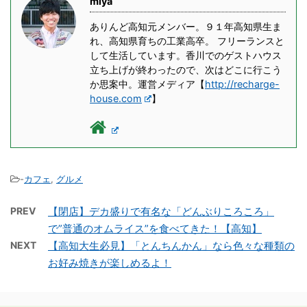
miya
ありんど高知元メンバー。９１年高知県生ま
れ、高知県育ちの工業高卒。 フリーランスと
して生活しています。香川でのゲストハウス
立ち上げが終わったので、次はどこに行こう
か思案中。運営メディア【
http://recharge-
house.com
】
-
カフェ
,
グルメ
PREV
【閉店】デカ盛りで有名な「どんぶりころころ」
で”普通のオムライス”を食べてきた！【高知】
NEXT
【高知大生必見】「とんちんかん」なら色々な種類の
お好み焼きが楽しめるよ！