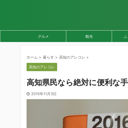
グルメ
観光
ふ
ホーム
>
暮らす
>
高知のアレコレ
>
高知のアレコレ
高知県民なら絶対に便利な手
2015年11月3日